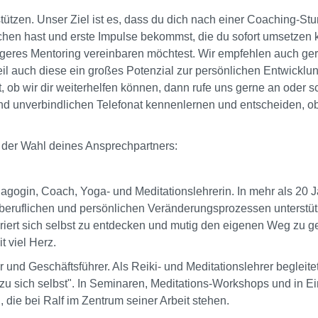
stützen. Unser Ziel ist es, dass du dich nach einer Coaching-Stun
hen hast und erste Impulse bekommst, die du sofort umsetzen 
ngeres Mentoring vereinbaren möchtest. Wir empfehlen auch ge
 auch diese ein großes Potenzial zur persönlichen Entwicklun
t, ob wir dir weiterhelfen können, dann rufe uns gerne an oder 
und unverbindlichen Telefonat kennenlernen und entscheiden, ob
 der Wahl deines Ansprechpartners:
dagogin, Coach, Yoga- und Meditationslehrerin. In mehr als 20 J
beruflichen und persönlichen Veränderungsprozessen unterstützt
riert sich selbst zu entdecken und mutig den eigenen Weg zu ge
t viel Herz.
und Geschäftsführer. Als Reiki- und Meditationslehrer begleitet
u sich selbst". In Seminaren, Meditations-Workshops und in E
", die bei Ralf im Zentrum seiner Arbeit stehen.